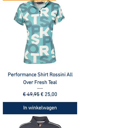
Performance Shirt Rossini All
Over Fresh Teal
Normale prijs
Verkoopprijs
€ 49,95
€ 25,00
In winkelwagen