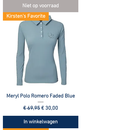
Niet op voorraad
Kirsten's Favorite
Meryl Polo Romero Faded Blue
Normale prijs
Verkoopprijs
€ 69,95
€ 30,00
In winkelwagen