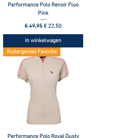
Performance Polo Renoir Fluo
Pink
Normale prijs
Verkoopprijs
€ 49,95
€ 22,50
In winkelwagen
Ruitergevoel Favorite
Performance Polo Royal Dusty