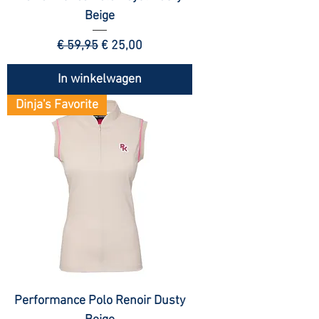
Beige
Normale prijs
Verkoopprijs
€ 59,95
€ 25,00
In winkelwagen
Dinja's Favorite
Performance Polo Renoir Dusty