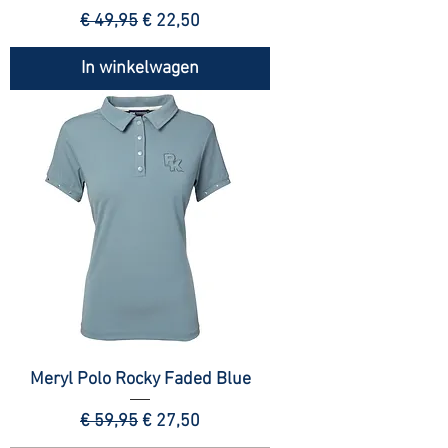
Normale prijs
Verkoopprijs
€ 49,95
€ 22,50
In winkelwagen
Meryl Polo Rocky Faded Blue
Normale prijs
Verkoopprijs
€ 59,95
€ 27,50