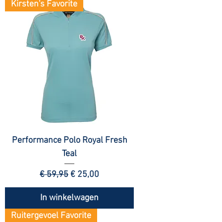
Kirsten's Favorite
Performance Polo Royal Fresh
Teal
Normale prijs
Verkoopprijs
€ 59,95
€ 25,00
In winkelwagen
Ruitergevoel Favorite