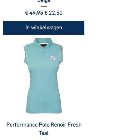
Beige
Normale prijs
Verkoopprijs
€ 49,95
€ 22,50
In winkelwagen
Performance Polo Renoir Fresh
Teal