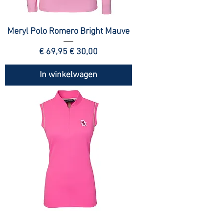
Meryl Polo Romero Bright Mauve
Normale prijs
Verkoopprijs
€ 69,95
€ 30,00
In winkelwagen