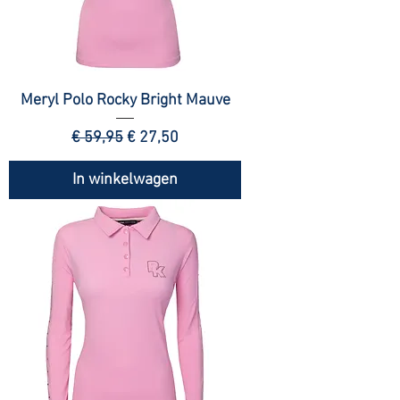
Meryl Polo Rocky Bright Mauve
Normale prijs
Verkoopprijs
€ 59,95
€ 27,50
In winkelwagen