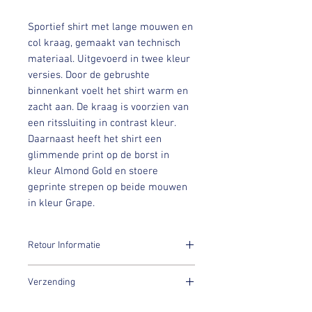
Sportief shirt met lange mouwen en
col kraag, gemaakt van technisch
materiaal. Uitgevoerd in twee kleur
versies. Door de gebrushte
binnenkant voelt het shirt warm en
zacht aan. De kraag is voorzien van
een ritssluiting in contrast kleur.
Daarnaast heeft het shirt een
glimmende print op de borst in
kleur Almond Gold en stoere
geprinte strepen op beide mouwen
in kleur Grape.
Retour Informatie
Retour Informatie
Verzending
PK International Sportswear artikelen
worden voor sample sale prijzen
Verzending