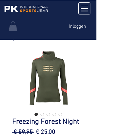
Inloggen
Freezing Forest Night
Normale
Verkoopprijs
 € 59,95 
€ 25,00