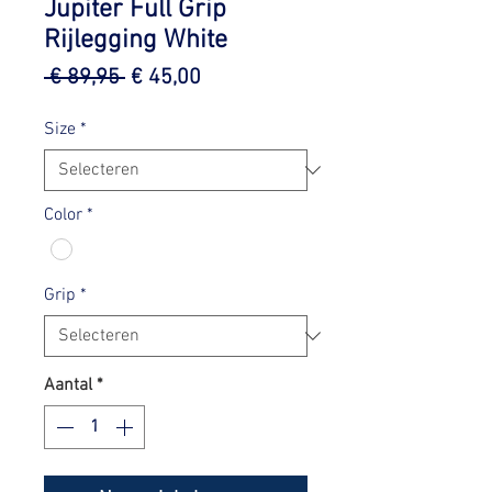
Jupiter Full Grip
Rijlegging White
Normale
Verkoopprijs
 € 89,95 
€ 45,00
prijs
Size
*
Color
*
Grip
*
Aantal
*