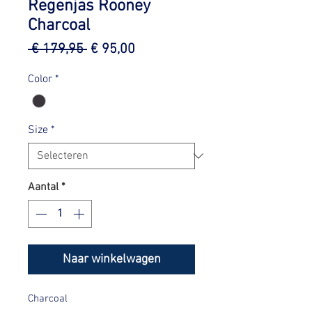
Regenjas Rooney
Charcoal
Normale
Verkoopprijs
 € 179,95 
€ 95,00
prijs
Color
*
Size
*
Aantal
*
Naar winkelwagen
Charcoal