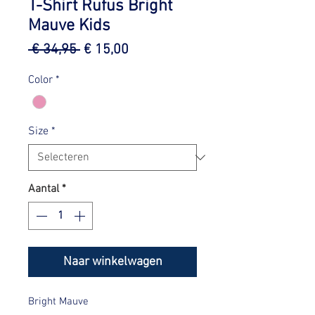
T-Shirt Rufus Bright
Mauve Kids
Normale
Verkoopprijs
 € 34,95 
€ 15,00
prijs
Color
*
Size
*
Aantal
*
Naar winkelwagen
Bright Mauve