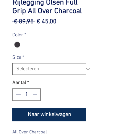
Rijlegging Olsen Full
Grip All Over Charcoal
Normale
Verkoopprijs
 € 89,95 
€ 45,00
prijs
Color
*
Size
*
Aantal
*
Naar winkelwagen
All Over Charcoal