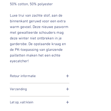
50% cotton, 50% polyester
Luxe trui van zachte stof, aan de
binnenkant geruwd voor een extra
warm gevoel. Deze nieuwe pasvorm
met gewatteerde schouders mag
deze winter niet ontbreken in je
garderobe. De opstaande kraag en
de PK-toepassing van glanzende
pailletten maken het een echte
eyecatcher!
Retour informatie
PK International Sportswear’s artikelen
Verzending
worden voor sample sale prijzen
aangeboden, let wel artikelen mogen
Binnen 7 dagen na aankoop worden
niet worden geretourneerd.
Let op, valt klein
jouw PK items verstuurd!