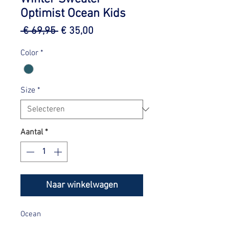
Optimist Ocean Kids
Normale
Verkoopprijs
 € 69,95 
€ 35,00
prijs
Color
*
Size
*
Aantal
*
Naar winkelwagen
Ocean