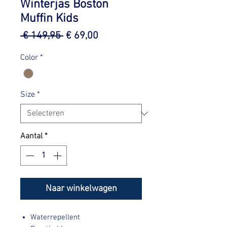
Winterjas Boston
Muffin Kids
Normale
Verkoopprijs
 € 149,95 
€ 69,00
prijs
Color
*
Size
*
Aantal
*
Naar winkelwagen
Waterrepellent