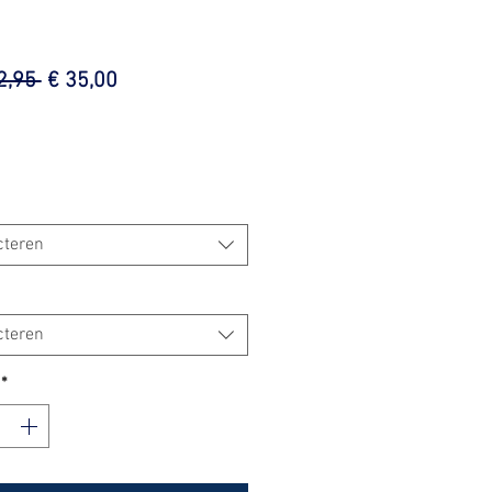
Normale
Verkoopprijs
2,95 
€ 35,00
prijs
cteren
cteren
*