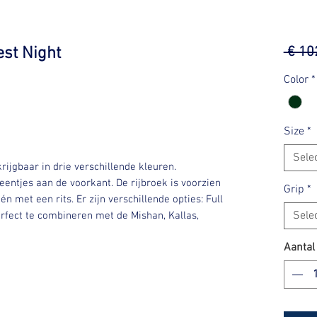
est Night
 € 10
Color
*
Size
*
Sele
rijgbaar in drie verschillende kleuren.
entjes aan de voorkant. De rijbroek is voorzien
Grip
*
 met een rits. Er zijn verschillende opties: Full
Sele
perfect te combineren met de Mishan, Kallas,
Aantal