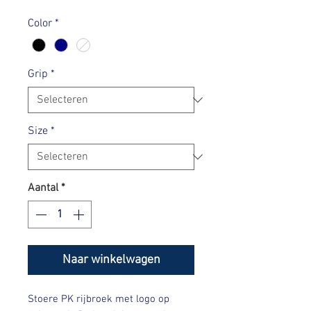
prijs
Color
*
Grip
*
Size
*
Aantal
*
Naar winkelwagen
Stoere PK rijbroek met logo op