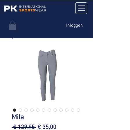
Inloggen
Mila
Normale
Verkoopprijs
 € 129,95 
€ 35,00