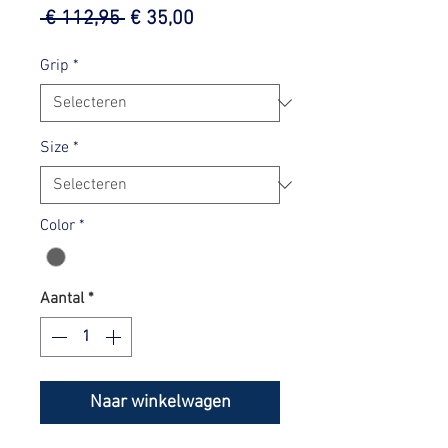
Normale
Verkoopprijs
 € 112,95 
€ 35,00
prijs
Grip
*
Size
*
Color
*
Aantal
*
Naar winkelwagen