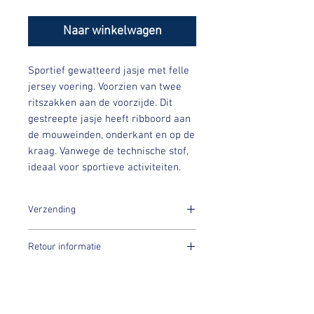
Naar winkelwagen
Sportief gewatteerd jasje met felle
jersey voering. Voorzien van twee
ritszakken aan de voorzijde. Dit
gestreepte jasje heeft ribboord aan
de mouweinden, onderkant en op de
kraag. Vanwege de technische stof,
ideaal voor sportieve activiteiten.
Verzending
Binnen 7 dagen na aankoop worden jouw
Retour informatie
PK items verstuurd!
PK International Sportswear’s artikelen
worden voor sample sale prijzen
aangeboden, let wel artikelen mogen