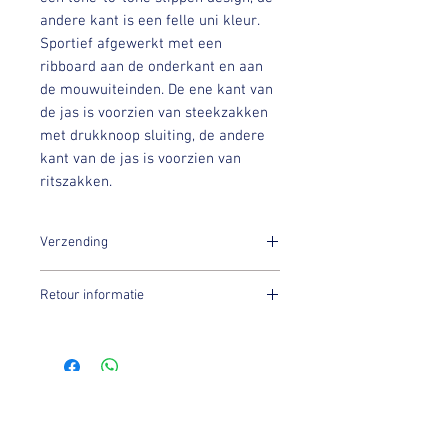
andere kant is een felle uni kleur.
Sportief afgewerkt met een
ribboard aan de onderkant en aan
de mouwuiteinden. De ene kant van
de jas is voorzien van steekzakken
met drukknoop sluiting, de andere
kant van de jas is voorzien van
ritszakken.
Verzending
Binnen 7 dagen na aankoop worden jouw
Retour informatie
PK items verstuurd!
PK International Sportswear's
artikelen worden
voor sample
sale prijzen aangeboden, let wel
artikelen mogen niet worden
You might also like:
geretourneerd.
Mocht het artikel