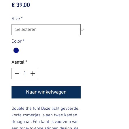
Prijs
€ 39,00
Size
*
Color
*
Aantal
*
Naar winkelwagen
Double the fun! Deze licht gevoerde,
korte zomerjas is aan twee kanten
draagbaar. Één kant is voorzien van
een tone-to-tone stippen design, de