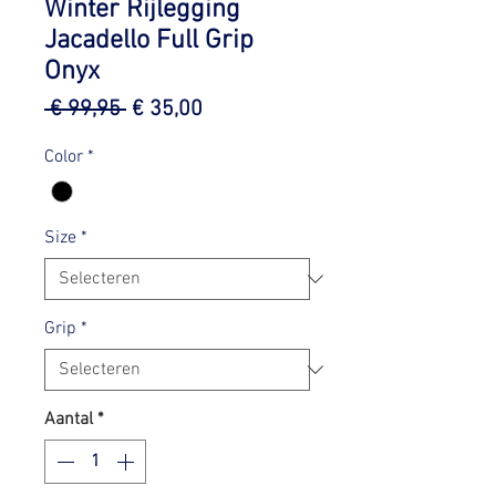
Winter Rijlegging
Jacadello Full Grip
Onyx
Normale
Verkoopprijs
 € 99,95 
€ 35,00
prijs
Color
*
Size
*
Grip
*
Aantal
*