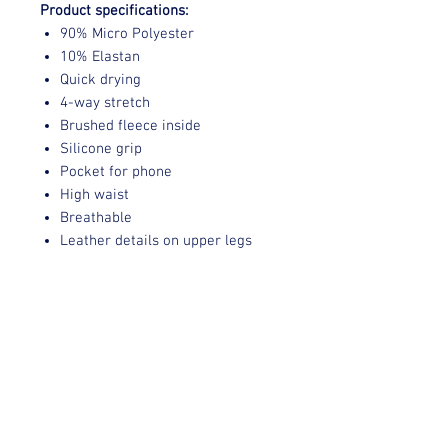
Product specifications:
90% Micro Polyester
10% Elastan
Quick drying
4-way stretch
Brushed fleece inside
Silicone grip
Pocket for phone
High waist
Breathable
Leather details on upper legs
Verzending
Binnen 7 dagen na aankoop worden jouw
Retour informatie
PK items verstuurd!
PK International Sportswear’s artikelen
worden voor sample sale prijzen
aangeboden, let wel artikelen mogen