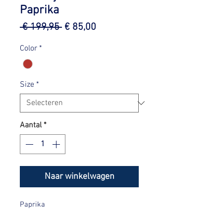
Paprika
Normale
Verkoopprijs
 € 199,95 
€ 85,00
prijs
Color
*
Size
*
Aantal
*
Naar winkelwagen
Paprika