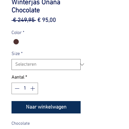
Winterjas Onana
Chocolate
Normale
Verkoopprijs
 € 249,95 
€ 95,00
prijs
Color
*
Size
*
Aantal
*
Naar winkelwagen
Chocolate