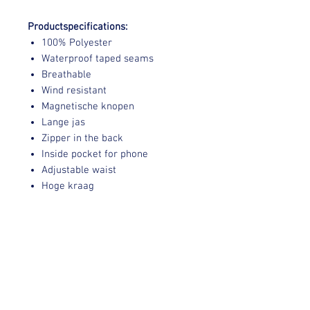
Productspecifications:
100% Polyester
Waterproof taped seams
Breathable
Wind resistant
Magnetische knopen
Lange jas
Zipper in the back
Inside pocket for phone
Adjustable waist
Hoge kraag
Verzending
Binnen 7 dagen na aankoop worden
Retour informatie
jouw PK items verstuurd!
PK International Sportswear’s artikelen
worden voor sample sale prijzen