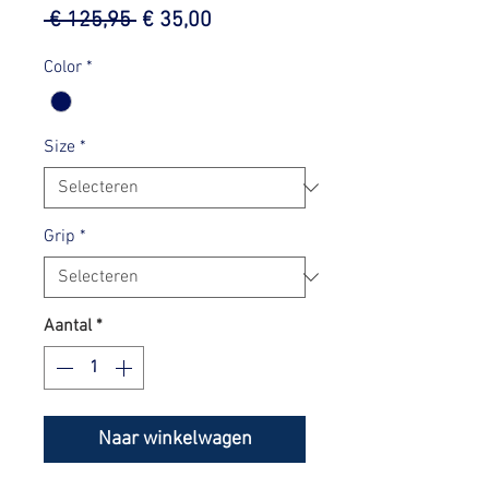
Normale
Verkoopprijs
 € 125,95 
€ 35,00
prijs
Color
*
Size
*
Grip
*
Aantal
*
Naar winkelwagen