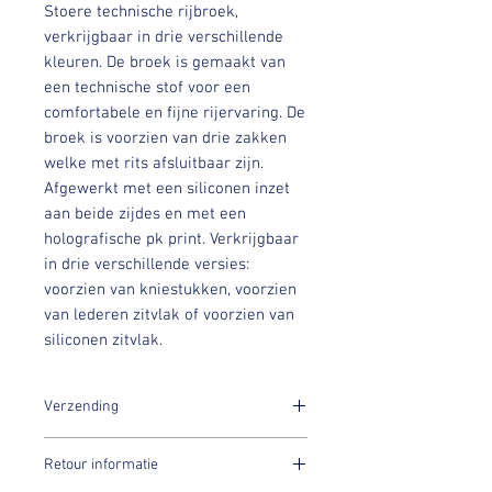
Stoere technische rijbroek,
verkrijgbaar in drie verschillende
kleuren. De broek is gemaakt van
een technische stof voor een
comfortabele en fijne rijervaring. De
broek is voorzien van drie zakken
welke met rits afsluitbaar zijn.
Afgewerkt met een siliconen inzet
aan beide zijdes en met een
holografische pk print. Verkrijgbaar
in drie verschillende versies:
voorzien van kniestukken, voorzien
van lederen zitvlak of voorzien van
siliconen zitvlak.
Verzending
Binnen 7 dagen na aankoop worden jouw
Retour informatie
PK items verstuurd!