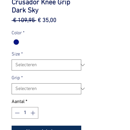
Crusador Knee Grip
Dark Sky
Normale
Verkoopprijs
 € 109,95 
€ 35,00
prijs
Color
*
Size
*
Grip
*
Aantal
*