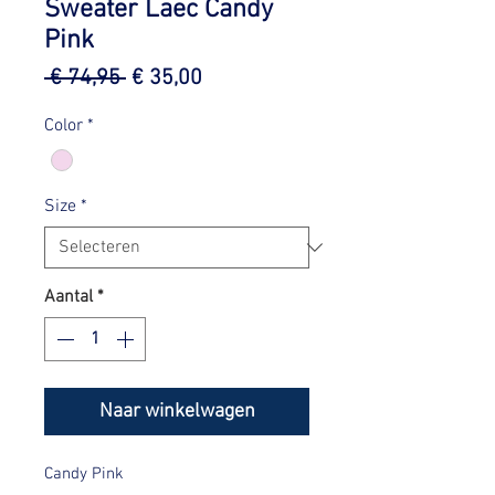
Sweater Laec Candy
Pink
Normale
Verkoopprijs
 € 74,95 
€ 35,00
prijs
Color
*
Size
*
Aantal
*
Naar winkelwagen
Candy Pink