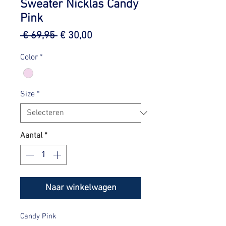
Sweater Nicklas Candy
Pink
Normale
Verkoopprijs
 € 69,95 
€ 30,00
prijs
Color
*
Size
*
Aantal
*
Naar winkelwagen
Candy Pink